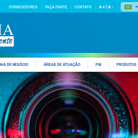
|
FORNECEDORES
FAÇA PARTE
CONTATO
A +
A -
NHA DE NEGÓCIO
ÁREAS DE ATUAÇÃO
P&I
PRODUTOS