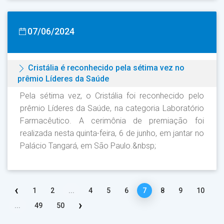
07/06/2024
Cristália é reconhecido pela sétima vez no
prêmio Líderes da Saúde
Pela sétima vez, o Cristália foi reconhecido pelo
prêmio Líderes da Saúde, na categoria Laboratório
Farmacêutico. A cerimônia de premiação foi
realizada nesta quinta-feira, 6 de junho, em jantar no
Palácio Tangará, em São Paulo.&nbsp;
‹
1
2
...
4
5
6
7
8
9
10
›
...
49
50